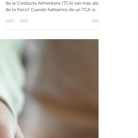
Consecuencias de un
Trastorno de la Conducta
Alimentaria
¿Sabías que las consecuencias de un Trastorno
de la Conducta Alimentaria (TCA) van más allá
de lo físico? Cuando hablamos de un TCA, a
menudo pensamos en la relación con la comida
y en el impacto que tiene en la salud, pero
¿alguna vez te has detenido a pensar en el
impacto emocional que puede generar? Imagina
que te levantas cada día sintiendo que tu
cuerpo nunca es suficiente, que tu valor
depende de cómo te ves o de cuánto comes
esa constante lucha interna puede llevar a