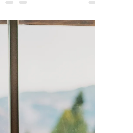
Centro Neandi
13 feb 2024
2 min de lectura
El Diario de Sofía: ¿Quién? ¿yo?
¿Hola? OK: siguen sirviendo la escritura y mis
dedos, no se ha atrofiado el movimiento. Hoy me
desespero, desde el insomnio de anoche me...