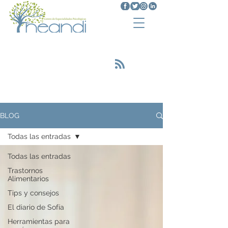
Trastornos Alimenticios
<script type="text/javascript"
src="https://platform.linkedin.com/badges
/js/profile.js" async defer></script>
BLOG
Todas las entradas
Todas las entradas
Trastornos
Alimentarios
Tips y consejos
El diario de Sofía
Herramientas para