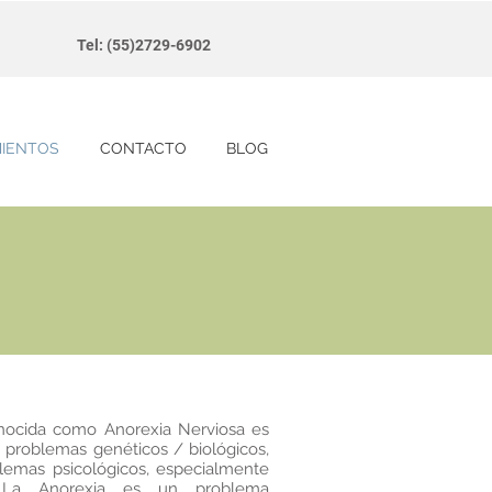
Tel: (55)2729-6902
MIENTOS
CONTACTO
BLOG
ocida como Anorexia Nerviosa es
problemas genéticos / biológicos,
blemas psicológicos, especialmente
. La Anorexia es un problema