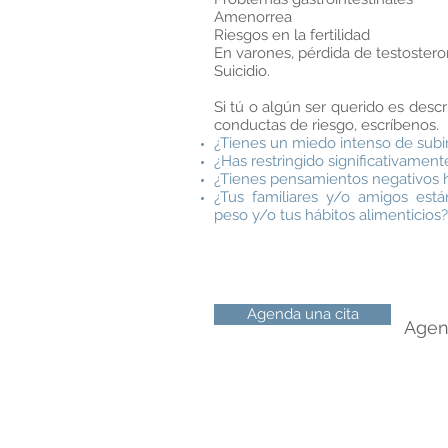
Amenorrea
Riesgos en la fertilidad
En varones, pérdida de testoster
Suicidio.
Si tú o algún ser querido es descr
conductas de riesgo, escríbenos.
¿Tienes un miedo intenso de subi
¿Has restringido significativament
¿Tienes pensamientos negativos h
¿Tus familiares y/o amigos est
peso y/o tus hábitos alimenticios?
Agenda una cita
Agend