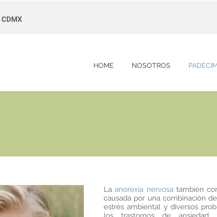
s, CDMX
HOME
NOSOTROS
PADECI
La
anorexia nervosa
también con
causada por una combinación de 
estrés ambiental y diversos pro
los trastornos de ansiedad