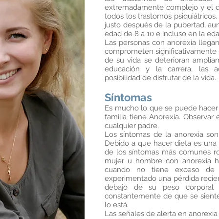
extremadamente complejo y el q
todos los trastornos psiquiátricos.
justo después de la pubertad, a
edad de 8 a 10 e incluso en la ed
Las personas con anorexia llegan
comprometen significativamente 
de su vida se deterioran ampliam
educación y la carrera, las a
posibilidad de disfrutar de la vida.
Síntomas
Es mucho lo que se puede hacer 
familia tiene Anorexia. Observar 
cualquier padre.
Los síntomas de la anorexia son 
Debido a que hacer dieta es una 
de los síntomas más comunes rod
mujer u hombre con anorexia ha
cuando no tiene exceso de
experimentado una pérdida recie
debajo de su peso corporal 
constantemente de que se siente 
lo está.
Las señales de alerta en anorexia