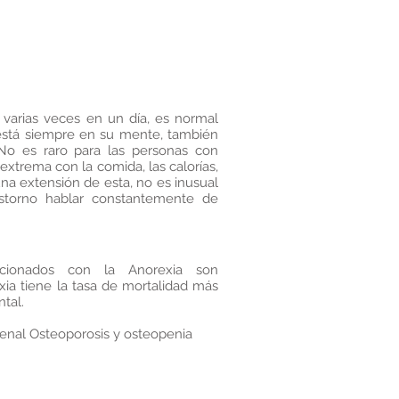
 varias veces en un día, es normal
 está siempre en su mente, también
No es raro para las personas con
xtrema con la comida, las calorías,
una extensión de esta, no es inusual
storno hablar constantemente de
acionados con la Anorexia son
ia tiene la tasa de mortalidad más
tal.
 renal Osteoporosis y osteopenia