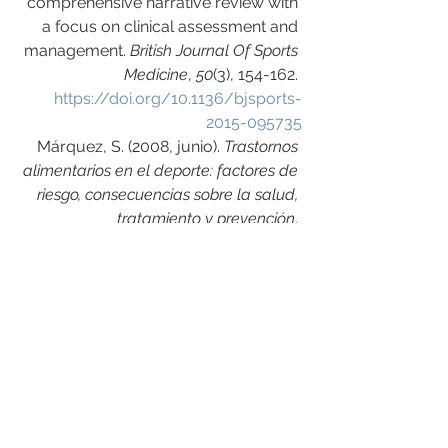
comprehensive narrative review with 
a focus on clinical assessment and 
management. 
British Journal Of Sports 
Medicine
, 
50
(3), 154-162. 
https://doi.org/10.1136/bjsports-
2015-095735
Márquez, S. (2008, junio). 
Trastornos 
alimentarios en el deporte: factores de 
riesgo, consecuencias sobre la salud, 
tratamiento y prevención
. 
https://scielo.isciii.es/scielo.php?
script=sci_arttext&pid=S0212-
16112008000300003
National Eating Disorders Association 
(2023). 
Eating Disorders and Athletes
. 
https://www.nationaleatingdisorders.o
rg/eating-disorders-and-athletes-2/