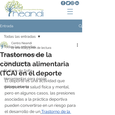
Entrada
Todas las entradas
Centro Neandi
Todas las entradas
27 ene 2025
3 min de lectura
Trastornos de la
Trastornos Alimentarios
conducta alimentaria
Tips y consejos
El diario de Sofía
(TCA) en el deporte
Herramientas para papás
El deporte es una actividad que 
diálogo interno
promueve la salud física y mental, 
pero en algunos casos, las presiones 
asociadas a la práctica deportiva 
pueden convertirse en un riesgo para 
el desarrollo de un
Trastorno de la 