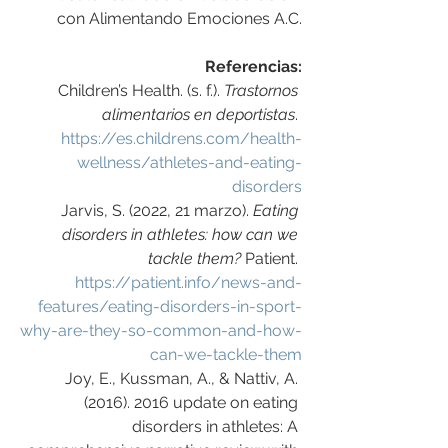
con Alimentando Emociones A.C.
Referencias:
Children’s Health. (s. f.). 
Trastornos 
alimentarios en deportistas
. 
https://es.childrens.com/health-
wellness/athletes-and-eating-
disorders
Jarvis, S. (2022, 21 marzo). 
Eating 
disorders in athletes: how can we 
tackle them?
 Patient. 
https://patient.info/news-and-
features/eating-disorders-in-sport-
why-are-they-so-common-and-how-
can-we-tackle-them
Joy, E., Kussman, A., & Nattiv, A. 
(2016). 2016 update on eating 
disorders in athletes: A 