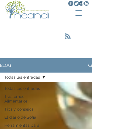
Trastornos Alimenticios
<script type="text/javascript"
src="https://platform.linkedin.com/badges
/js/profile.js" async defer></script>
BLOG
Todas las entradas
Todas las entradas
Trastornos
Alimentarios
Tips y consejos
El diario de Sofía
Herramientas para