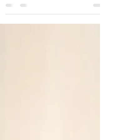
Conducta Alimentaria (TCA) , nos encontramos
con que son considerados parte de las
enfermedades mentales más serias en el
campo de la salud física y mental. Suelen
desarrollarse en contextos con limitaciones
emocionales y ambientales; entornos familiares,
sociales y culturales que no favorecen la
expresión emocional segura, una comunicación
abierta o una validación afectiva adecuada.
Ambientes con una alta exigencia, conflicto co