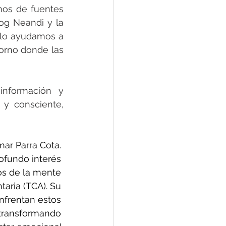
os de fuentes 
og Neandi y la 
olo ayudamos a 
orno donde las 
nformación y 
 consciente, 
mar Parra Cota. 
ofundo interés 
os de la mente 
aria (TCA). Su 
nfrentan estos 
 transformando 