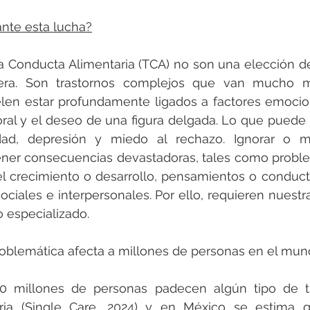
ante esta lucha?
a Conducta Alimentaria (TCA) no son una elección de 
era. Son trastornos complejos que van mucho má
elen estar profundamente ligados a factores emocio
oral y el deseo de una figura delgada. Lo que puede d
dad, depresión y miedo al rechazo. Ignorar o mi
ener consecuencias devastadoras, tales como proble
el crecimiento o desarrollo, pensamientos o conductas
ociales e interpersonales. Por ello, requieren nuestr
 especializado.
roblemática afecta a millones de personas en el mun
70 millones de personas padecen algún tipo de tr
ria (Single Care, 2024) y en México se estima 