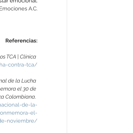
star emocional.
 Emociones A.C.
Referencias:
os TCA | Clínica 
cha-contra-tca/
nal de la Lucha 
memora el 30 de 
ica Colombiana
. 
acional-de-la-
-conmemora-el-
de-noviembre/