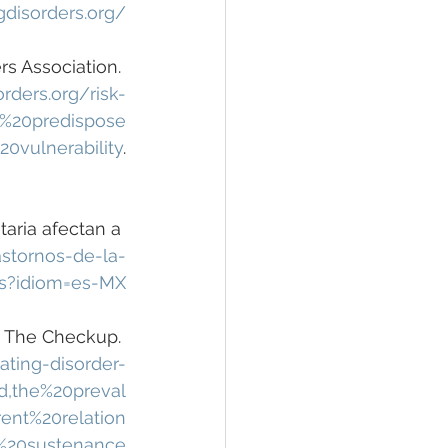
gdisorders.org/
ers Association. 
rders.org/risk-
s%20predispose
0vulnerability
.
taria afectan a 
stornos-de-la-
es?idiom=es-MX
4. The Checkup. 
ting-disorder-
ed,the%20preval
ent%20relation
%20sustenance