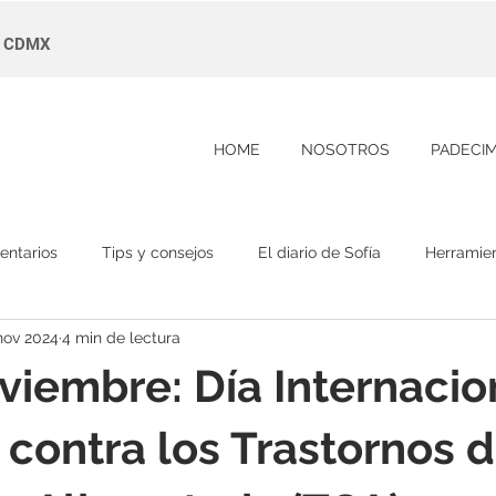
s, CDMX
HOME
NOSOTROS
PADECI
entarios
Tips y consejos
El diario de Sofía
Herramie
nov 2024
4 min de lectura
viembre: Día Internacio
 contra los Trastornos d