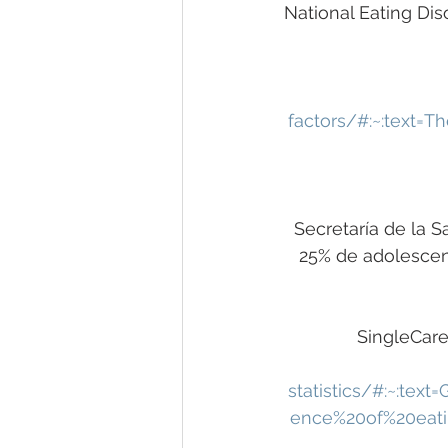
National Eating Dis
factors/#:~:text=
Secretaría de la S
25% de adolescen
SingleCare.
statistics/#:~:tex
ence%20of%20eati