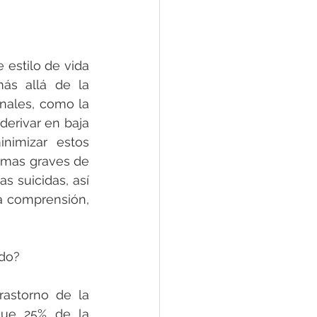
estilo de vida 
s allá de la 
nales, como la 
erivar en baja 
nimizar estos 
mas graves de 
 suicidas, así 
a comprensión, 
do? 
astorno de la 
que 25% de la 