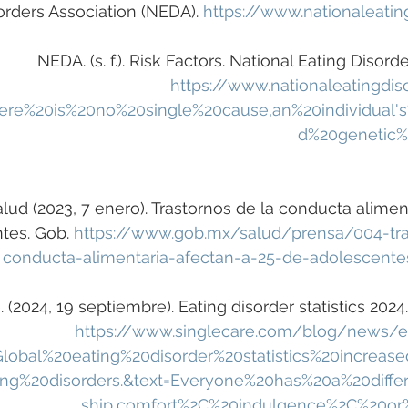
orders Association (NEDA). 
https://www.nationaleatin
NEDA. (s. f.). Risk Factors. National Eating Disord
https://www.nationaleatingdiso
There%20is%20no%20single%20cause,an%20individual'
d%20genetic%2
alud (2023, 7 enero). Trastornos de la conducta alimen
tes. Gob. 
https://www.gob.mx/salud/prensa/004-tra
conducta-alimentaria-afectan-a-25-de-adolescent
 (2024, 19 septiembre). Eating disorder statistics 202
https://www.singlecare.com/blog/news/ea
t=Global%20eating%20disorder%20statistics%20increas
ng%20disorders.&text=Everyone%20has%20a%20differ
ship,comfort%2C%20indulgence%2C%20or