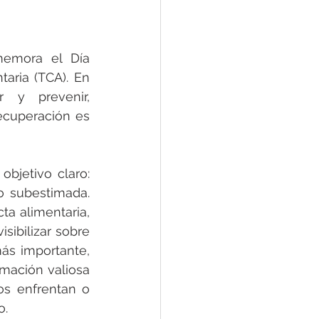
emora el Día 
aria (TCA). En 
y prevenir, 
cuperación es 
jetivo claro: 
 subestimada. 
a alimentaria, 
sibilizar sobre 
ás importante, 
mación valiosa 
s enfrentan o 
o.