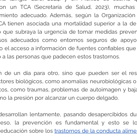
on un TCA (Secretaría de Salud, 2023), muchas 
tamiento adecuado. Además, según la Organización 
CA tienen asociada una mortalidad superior a la de 
o que subraya la urgencia de tomar medidas preventiv
sos adecuados como entornos seguros de apoyo p
mo el acceso a información de fuentes confiables que 
o a las personas que padecen estos trastornos.
 de un día para otro, sino que pueden ser el res
tores biológicos, como anomalías neurobiológicas o 
icos, como traumas, problemas de autoimagen y baja
mo la presión por alcanzar un cuerpo delgado. 
esarrollan lentamente, pasando desapercibidos du
 eso, la prevención es fundamental y esto se lo
 educación sobre los 
trastornos de la conducta alime