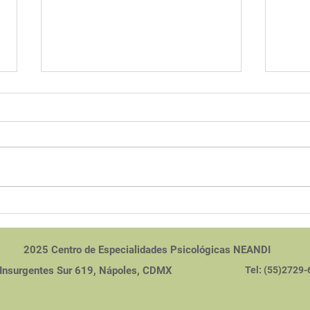
La culpa al comer: una
Repe
batalla invisible
la s
orig
2025 Centro de Especialidades Psicológicas NEANDI
 Insurgentes Sur 619, Nápoles, CDMX
Tel:
(55)2729-