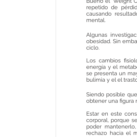
Bueno el “Weight Cy
repetido de pérdi
causando resultado
mental.
Algunas investig
obesidad. Sin emba
ciclo. 
Los cambios fisio
energía y el metab
se presenta un may
bulimia y el el tras
Siendo posible que 
obtener una figura 
Estar en este cons
corporal, porque se
poder mantenerlo,
rechazo hacia el m