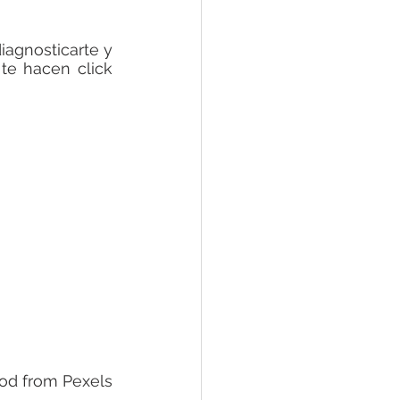
agnosticarte y 
te hacen click 
od
 from 
Pexels