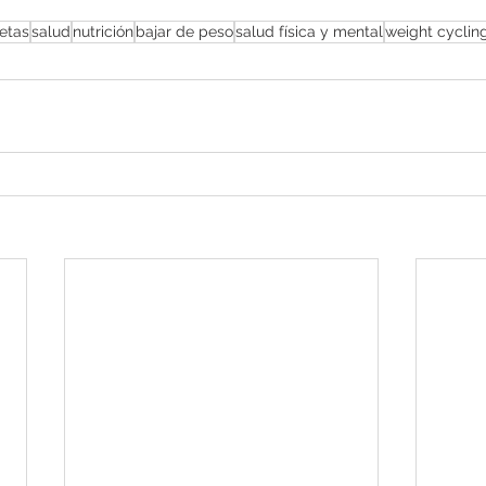
ietas
salud
nutrición
bajar de peso
salud física y mental
weight cyclin