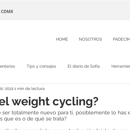
s, CDMX
HOME
NOSOTROS
PADECI
entarios
Tips y consejos
El diario de Sofía
Herramie
dic 2021
1 min de lectura
el weight cycling?
 ser totalmente nuevo para ti, posiblemente lo has 
s que es o de qué se trata?