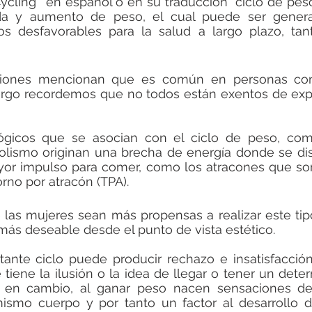
cling'' en español o en su traducción “ciclo de peso
da y aumento de peso, el cual puede ser genera
s desfavorables para la salud a largo plazo, tant
aciones mencionan que es común en personas con
rgo recordemos que no todos están exentos de expe
lógicos que se asocian con el ciclo de peso, com
olismo originan una brecha de energía donde se dis
or impulso para comer, como los atracones que son 
torno por atracón (TPA).
las mujeres sean más propensas a realizar este tipo
más deseable desde el punto de vista estético. 
tante ciclo puede producir rechazo e insatisfacció
 tiene la ilusión o la idea de llegar o tener un dete
 en cambio, al ganar peso nacen sensaciones de
ismo cuerpo y por tanto un factor al desarrollo de