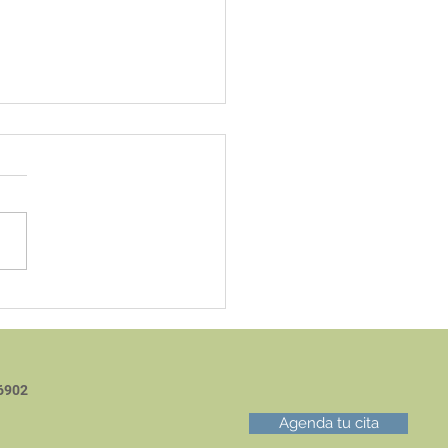
nsar las dietas desde
alud emocional y su
en
6902
Agenda tu cita