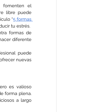
e fomenten el 
e libre puede 
ículo “
5 formas 
cir tu estrés. 
ntra formas de 
acer diferente 
esional puede 
ofrecer nuevas 
ro es valioso 
e forma plena. 
ciosos a largo 