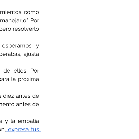
mientos como 
anejarlo”. Por 
pero resolverlo 
esperamos y 
erabas, ajusta 
de ellos. Por 
ara la próxima 
 diez antes de 
mento antes de 
a y la empatía 
ón,
 expresa tus 