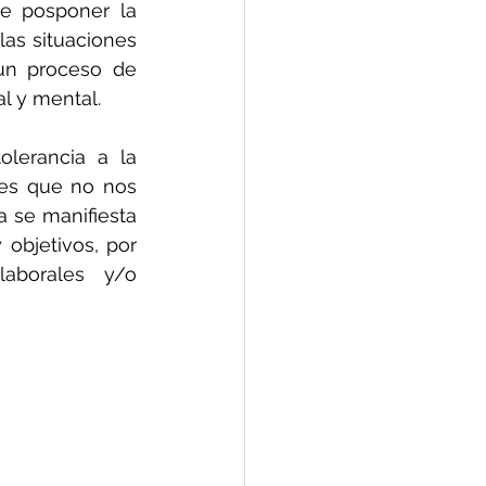
te posponer la 
as situaciones 
un proceso de 
l y mental. 
lerancia a la 
es que no nos 
 se manifiesta 
bjetivos, por 
aborales y/o 