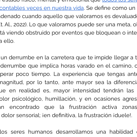
ontables veces en nuestra vida
. Se define como un 
denado cuando aquello que valoramos es devaluado,
Et. Al., 2022). Lo que valoramos puede ser una meta, o
stá viendo obstruido por eventos que bloquean o int
 ello.
n derrumbe en la carretera que te impide llegar a tu
 derrumbe que implica horas varado en el camino, 
perar poco tiempo. La experiencia que tengas ante
gnitud, por lo tanto, ante mayor sea la diferencia
e en realidad es, mayor intensidad tendrán las 
olor psicológico, humillación, y en ocasiones agresiv
han encontrado que la frustración activa zonas
olor sensorial; ¡en definitiva, la frustración ¡duele!. 
los seres humanos desarrollamos una habilidad 