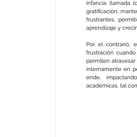
infancia llamada 
t
gratificación, mant
frustrantes, permi
aprendizaje y creci
Por el contrario,
frustración cuando
permiten atravesar 
internamente en p
ende, impactando 
académicas, tal co