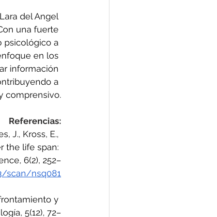
Lara del Angel 
Con una fuerte 
 psicológico a 
enfoque en los 
ar información 
ontribuyendo a 
y comprensivo.
Referencias:
, J., Kross, E., 
r the life span: 
nce, 6(2), 252–
093/scan/nsq081
afrontamiento y 
ogía, 5(12), 72–