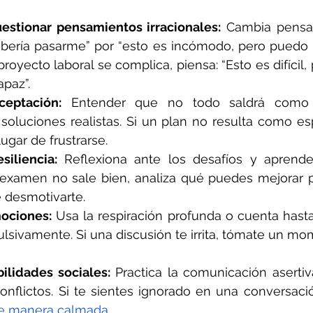
cuestionar pensamientos irracionales:
 Cambia pensa
bería pasarme” por “esto es incómodo, pero puedo m
royecto laboral se complica, piensa: “Esto es difícil, 
paz”.
ceptación:
 Entender que no todo saldrá como 
soluciones realistas. Si un plan no resulta como esp
ugar de frustrarse.
siliencia:
 Reflexiona ante los desafíos y aprende 
 examen no sale bien, analiza qué puedes mejorar p
e desmotivarte.
ociones:
 Usa la respiración profunda o cuenta hasta
lsivamente. Si una discusión te irrita, tómate un mo
bilidades sociales: 
Practica la comunicación asertiv
onflictos. Si te sientes ignorado en una conversaci
de manera calmada.