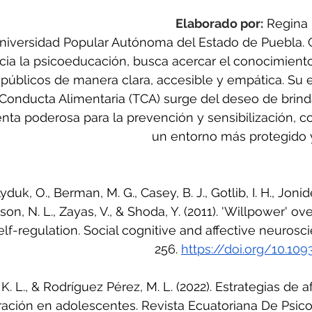
Elaborado por:
Regina 
Universidad Popular Autónoma del Estado de Puebla. 
cia la psicoeducación, busca acercar el conocimiento
 públicos de manera clara, accesible y empática. Su 
 Conducta Alimentaria (TCA) surge del deseo de brind
ta poderosa para la prevención y sensibilización, c
un entorno más protegido 
duk, O., Berman, M. G., Casey, B. J., Gotlib, I. H., Jonides
lson, N. L., Zayas, V., & Shoda, Y. (2011). 'Willpower' ove
f-regulation. Social cognitive and affective neuroscie
256. 
https://doi.org/10.1
 K. L., & Rodríguez Pérez, M. L. (2022). Estrategias de 
tración en adolescentes. Revista Ecuatoriana De Psicol