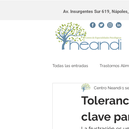
Av. Insurgentes Sur 619, Nápole
Todas las entradas
Trastornos Alim
Centro Neandi
1 s
diálogo interno
Toleranci
clave pa
La frustración es u