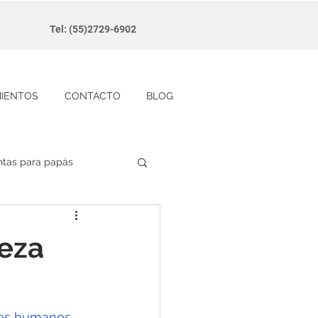
Tel: (55)2729-6902
MIENTOS
CONTACTO
BLOG
ntas para papás
ieza
res humanos 