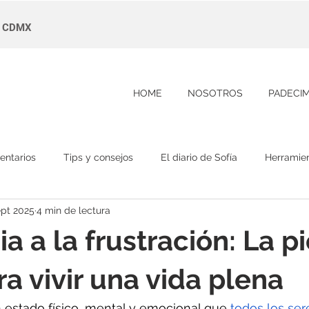
s, CDMX
HOME
NOSOTROS
PADECI
entarios
Tips y consejos
El diario de Sofía
Herramie
ept 2025
4 min de lectura
a a la frustración: La p
ra vivir una vida plena
n estado físico, mental y emocional que 
todos los se