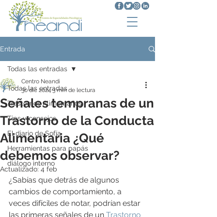
Entrada
Todas las entradas
Centro Neandi
Todas las entradas
30 dic 2024
3 min de lectura
Señales tempranas de un
Trastornos Alimentarios
Trastorno de la Conducta
Tips y consejos
El diario de Sofía
Alimentaria ¿Qué
Herramientas para papás
debemos observar?
diálogo interno
Actualizado:
4 feb
¿Sabías que detrás de algunos 
cambios de comportamiento, a 
veces difíciles de notar, podrían estar 
las primeras señales de un 
Trastorno 