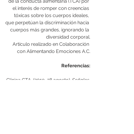
de la conducta alimentaria (TCA) por 
el interés de romper con creencias 
tóxicas sobre los cuerpos ideales, 
que perpetúan la discriminación hacia 
cuerpos más grandes, ignorando la 
diversidad corporal.
Artículo realizado en Colaboración 
con Alimentando Emociones A.C.
Referencias:
Clínica CTA. (2019, 28 agosto). 
Señales 
de alarma para detectar un trastorno 
de conducta alimentaria | Clínica CTA
. 
https://www.clinicacta.com/senales-
alarma-detectar-trastorno-conducta-
alimentaria/
NEDA. (2023). 
Warning Signs and 
Symptoms
. National Eating Disorders 