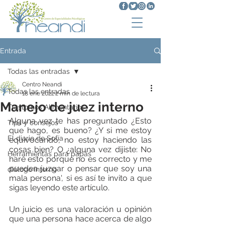
Entrada
Todas las entradas
Centro Neandi
Todas las entradas
18 ene 2022
2 min de lectura
Manejo de juez interno
Trastornos Alimentarios
Alguna vez te has preguntado ¿Esto 
Tips y consejos
que hago, es bueno? ¿Y si me estoy 
El diario de Sofía
equivocando, no estoy haciendo las 
cosas bien? O ¿alguna vez dijiste: No 
Herramientas para papás
haré esto porque no es correcto y me 
pueden juzgar o pensar que soy una 
diálogo interno
mala persona', si es así te invito a que 
sigas leyendo este artículo.
Un juicio es una valoración u opinión 
que una persona hace acerca de algo 