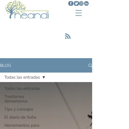
Trastornos Alimenticios
<script type="text/javascript"
src="https://platform.linkedin.com/badges
/js/profile.js" async defer></script>
BLOG
Todas las entradas
Todas las entradas
Trastornos
Alimentarios
Tips y consejos
El diario de Sofía
Herramientas para