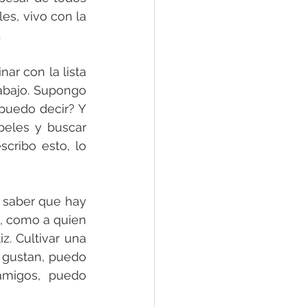
s, vivo con la 
.
r con la lista 
abajo. Supongo 
puedo decir? Y 
eles y buscar 
ribo esto, lo 
 saber que hay 
, como a quien 
. Cultivar una 
gustan, puedo 
migos, puedo 