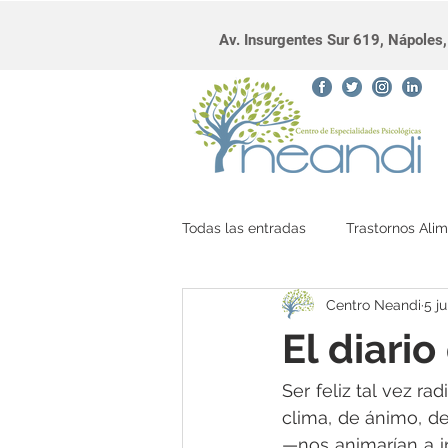
Av. Insurgentes Sur 619, Nápole
Todas las entradas
Trastornos Alim
Centro Neandi
5 j
diálogo interno
El diario
Ser feliz tal vez r
clima, de ánimo, de
—nos animarían a i