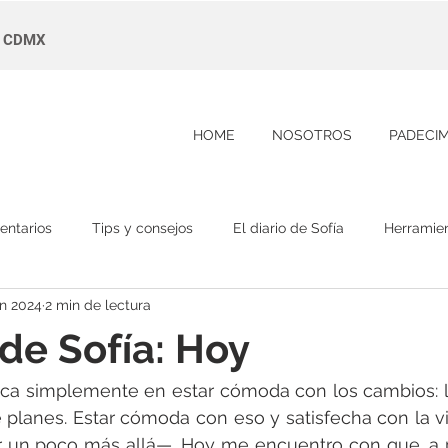
s, CDMX
HOME
NOSOTROS
PADECI
entarios
Tips y consejos
El diario de Sofía
Herramie
un 2024
2 min de lectura
 de Sofía: Hoy
adica simplemente en estar cómoda con los cambios: 
 planes. Estar cómoda con eso y satisfecha con la vi
r un poco más allá—. Hoy me encuentro con que, a p