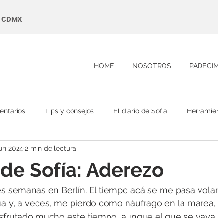
s, CDMX
HOME
NOSOTROS
PADECI
entarios
Tips y consejos
El diario de Sofía
Herramie
jun 2024
2 min de lectura
o de Sofía: Aderezo
es semanas en Berlín. El tiempo acá se me pasa vola
a y, a veces, me pierdo como náufrago en la marea,
isfrutado mucho este tiempo, aunque el que se vaya 