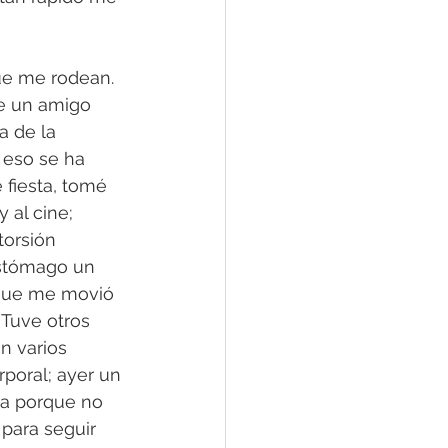
ue me rodean. 
de un amigo 
a de la 
 eso se ha 
fiesta, tomé 
 al cine; 
torsión 
estómago un 
que me movió 
Tuve otros 
n varios 
rporal; ayer un 
a porque no 
para seguir 