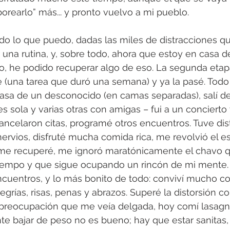
orearlo” más... y pronto vuelvo a mi pueblo.
do lo que puedo, dadas las miles de distracciones q
 una rutina, y, sobre todo, ahora que estoy en casa 
o, he podido recuperar algo de eso. La segunda etap
ce (una tarea que duró una semana) y ya la pasé. Todo
asa de un desconocido (en camas separadas), salí de 
 sola y varias otras con amigas – fui a un concierto y
ancelaron citas, programé otros encuentros. Tuve dis
nervios, disfruté mucha comida rica, me revolvió el 
 me recuperé, me ignoró maratónicamente el chavo 
tiempo y que sigue ocupando un rincón de mi mente. 
cuentros, y lo más bonito de todo: conviví mucho co
grías, risas, penas y abrazos. Superé la distorsión co
preocupación que me veía delgada, hoy comí lasagn
te bajar de peso no es bueno; hay que estar sanitas, 