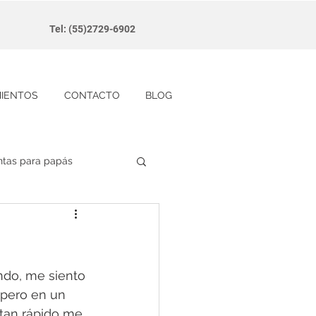
Tel: (55)2729-6902
MIENTOS
CONTACTO
BLOG
ntas para papás
ndo, me siento 
 pero en un 
tan rápido me 