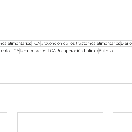
nos alimentarios
TCA
prevención de los trastornos alimentarios
Diario
miento TCA
Recuperación TCA
Recuperación bulimia
Bulimia