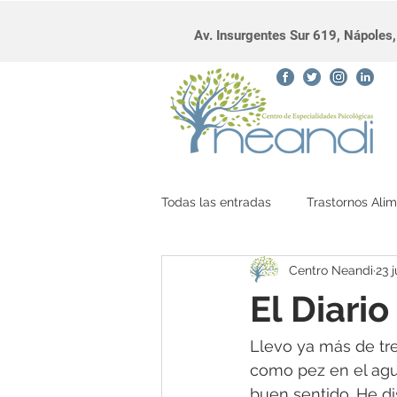
Av. Insurgentes Sur 619, Nápole
Todas las entradas
Trastornos Alim
Centro Neandi
23 
diálogo interno
El Diari
Llevo ya más de tr
como pez en el agu
buen sentido. He d