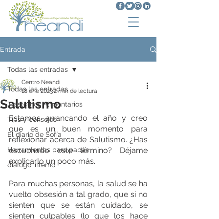
Entrada
Todas las entradas
Centro Neandi
Todas las entradas
18 ene 2023
2 min de lectura
Salutismo
Trastornos Alimentarios
Estamos arrancando el año y creo 
Tips y consejos
que es un buen momento para 
El diario de Sofía
reflexionar acerca de Salutismo. ¿Has 
Herramientas para papás
escuchado este término? Déjame 
explicarlo un poco más.
diálogo interno
Para muchas personas, la salud se ha 
vuelto obsesión a tal grado, que si no 
sienten que se están cuidado, se 
sienten culpables (lo que los hace 