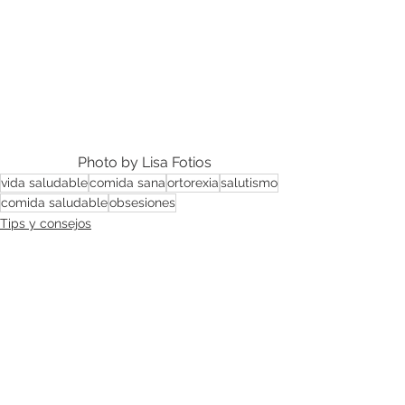
Photo by Lisa Fotios
vida saludable
comida sana
ortorexia
salutismo
comida saludable
obsesiones
Tips y consejos
Ver todo
Entradas recientes