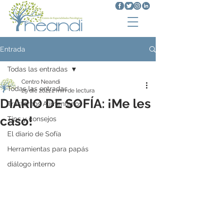
Entrada
Todas las entradas
Centro Neandi
Todas las entradas
29 dic 2021
2 min de lectura
DIARIO DE SOFÍA: ¡Me les
Trastornos Alimentarios
caso!
Tips y consejos
El diario de Sofía
Herramientas para papás
diálogo interno