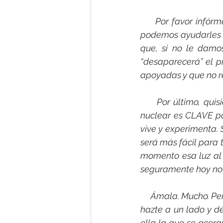
     Por favor infó
podemos ayudarles s
que, si no le damos
“desaparecerá” el p
apoyadas y que no re
     Por último, qui
nuclear es CLAVE pa
vive y experimenta. 
será más fácil para t
momento esa luz al f
seguramente hoy no 
     Ámala. Mucho. P
hazte a un lado y dé
ella la que se acerq