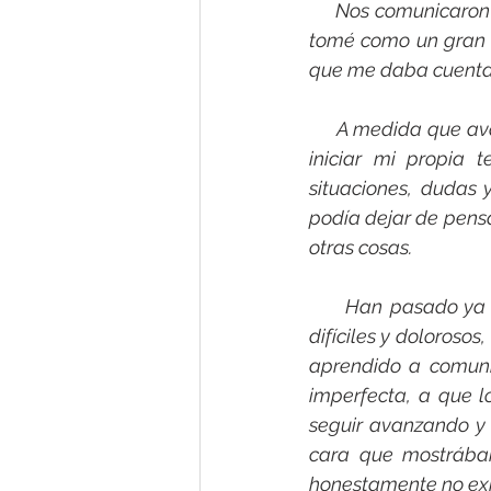
     Nos comunicaron
tomé como un gran r
que me daba cuenta n
     A medida que ava
iniciar mi propia 
situaciones, dudas
podía dejar de pensa
otras cosas.
     Han pasado ya
difíciles y doloros
aprendido a comuni
imperfecta, a que l
seguir avanzando y 
cara que mostrábam
honestamente no exi