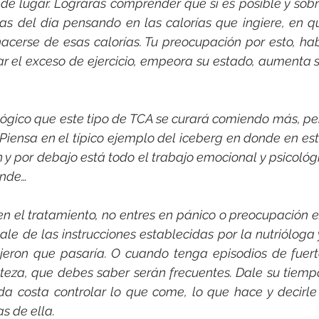
de lugar. Lograrás comprender que sí es posible y sobr
ras del día pensando en las calorías que ingiere, en q
cerse de esas calorías. Tu preocupación por esto, hab
ar el exceso de ejercicio, empeora su estado, aumenta s
 lógico que este tipo de TCA se curará comiendo más, pe
. Piensa en el típico ejemplo del iceberg en donde en est
n y por debajo está todo el trabajo emocional y psicológ
ande…
cien el tratamiento, no entres en pánico o preocupación 
sale de las instrucciones establecidas por la nutrióloga 
dijeron que pasaría. O cuando tenga episodios de fuert
teza, que debes saber serán frecuentes. Dale su tiempo
oda costa controlar lo que come, lo que hace y decirle
s de ella.