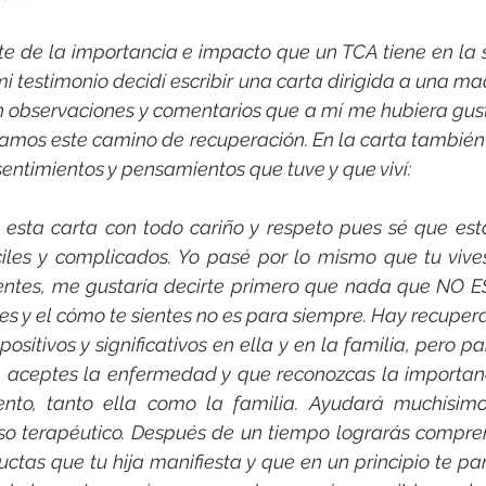
nte de la importancia e impacto que un TCA tiene en la s
 testimonio decidí escribir una carta dirigida a una mad
on observaciones y comentarios que a mí me hubiera gus
iamos este camino de recuperación. En la carta también
entimientos y pensamientos que tuve y que viví:
bo esta carta con todo cariño y respeto pues sé que es
les y complicados. Yo pasé por lo mismo que tu vive
entes, me gustaría decirte primero que nada que NO E
es y el cómo te sientes no es para siempre. Hay recupera
positivos y significativos en ella y en la familia, pero par
aceptes la enfermedad y que reconozcas la importanci
ento, tanto ella como la familia. Ayudará muchísimo
o terapéutico. Después de un tiempo lograrás compren
tas que tu hija manifiesta y que en un principio te pa