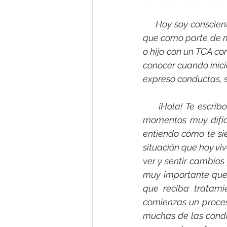
     Hoy soy conscie
que como parte de mi
o hijo con un TCA c
conocer cuando inic
expreso conductas, s
     ¡Hola! Te escri
momentos muy difíci
entiendo cómo te si
situación que hoy viv
ver y sentir cambios 
muy importante que 
que reciba tratami
comienzas un proces
muchas de las conduc