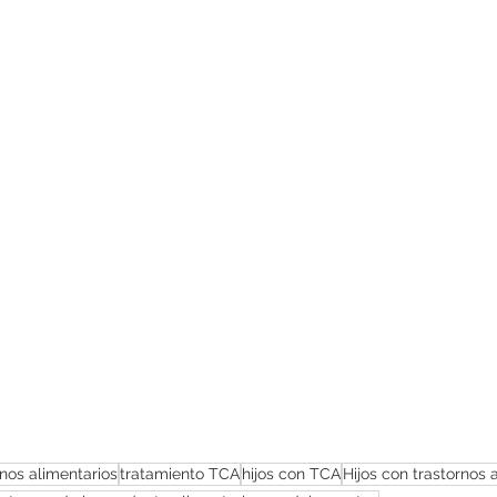
nos alimentarios
tratamiento TCA
hijos con TCA
Hijos con trastornos 