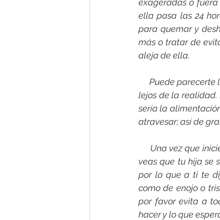
exageradas o fuera 
ella pasa las 24 ho
para quemar y desha
más o tratar de evit
aleja de ella.
     Puede parecerte
lejos de la realidad
sería la alimentació
atravesar; así de gr
     Una vez que ini
veas que tu hija se 
por lo que a ti te 
como de enojo o tris
por favor evita a t
hacer y lo que espera