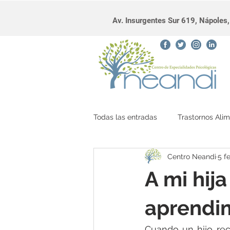
Av. Insurgentes Sur 619, Nápole
Todas las entradas
Trastornos Alim
Centro Neandi
5 f
diálogo interno
A mi hij
aprendim
Cuando un hijo rec