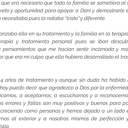
 que era necesario que toda la familia se sometiera al t
eto y oportunidad para apoyar a Dani y demostrarle e
ecesitaba pues la notaba “triste” y diferente.
nzaba ella en su tratamiento y la familia en la terapia 
terapia y tratamiento personal pues se iban descub
 y pensamientos que me hacían sentir incómoda y ma
r que era mi culpa que ella hubiera desarrollado el tras
 4 años de tratamiento y aunque sin duda ha habido
os, hoy puedo decir que agradezco a Dios por la enferm
carnos, a aceptarnos, a escucharnos y a reconocerno
os errores y fallas son muy positivos y buenos para po
creciendo como personas y hemos dejado a un lado es
os al exterior y a nosotros mismos de perfección y 
stía.