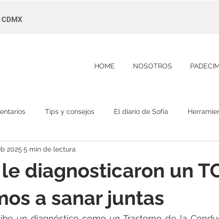
s, CDMX
HOME
NOSOTROS
PADECI
entarios
Tips y consejos
El diario de Sofía
Herramie
eb 2025
5 min de lectura
a le diagnosticaron un T
os a sanar juntas
ibe un diagnóstico como un Trastorno de la Conduct