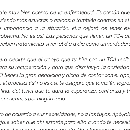
rmate muy bien acerca de la enfermedad. Es común qu
iendo más estrictas o rígidas; o también caemos en el 
 importancia a la situación, ella dejará de tener es
roblema. No es así. Las personas que tienen un TCA que
ciben tratamiento, viven el día a día como un verdadero
siera decirte que el apoyo que tu hija con un TCA recib
ra su recuperación y para que disminuya la ansiedad 
Si tienes la gran bendición y dicha de contar con el apoy
i el proceso. Y si no es así, te aseguro que también logra
inal del túnel que te dará la esperanza, confianza y t
encuentras por ningún lado.
ero de acuerdo a sus necesidades, no a las tuyas. Apóyala
jale saber que ahí estarás para ella cuando te necesit
ue a ti a pedir tu apoyo y ayuda. No interfieras en su p