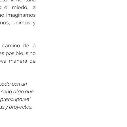
 el miedo, la 
no imaginamos 
os, unirnos y 
 camino de la 
s posible, sino 
eva manera de 
icada con un 
 sería algo que 
 preocuparse” 
s y proyectos, 