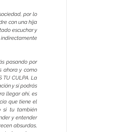
ociedad, por lo 
re con una hija 
tado escuchar y 
 indirectamente 
tás pasando por 
s ahora y como 
S TU CULPA. La 
ción y sí podrás 
a llegar ahí, es 
a que tiene el 
 si tu también 
der y entender 
recen absurdas, 