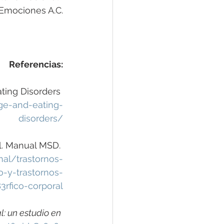
 Emociones A.C.
Referencias:
ating Disorders 
ge-and-eating-
disorders/
ral. Manual MSD. 
al/trastornos-
-y-trastornos-
rfico-corporal
: un estudio en 