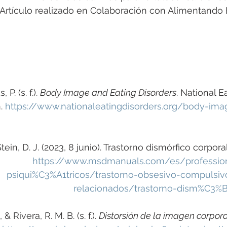
Artículo realizado en Colaboración con Alimentando
P. (s. f.). 
Body Image and Eating Disorders
. National E
. 
https://www.nationaleatingdisorders.org/body-ima
& Stein, D. J. (2023, 8 junio). Trastorno dismórfico corpo
https://www.msdmanuals.com/es/profession
psiqui%C3%A1tricos/trastorno-obsesivo-compulsivo
relacionados/trastorno-dism%C3%B3
 & Rivera, R. M. B. (s. f.). 
Distorsión de la imagen corporal