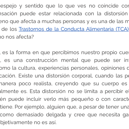
 espejo y sentido que lo que ves no coincide con
nsación puede estar relacionada con la distorsión
eno que afecta a muchas personas y es una de las m
 de los 
Trastornos de la Conducta Alimentaria (TCA)
o nos afecta?
 es la forma en que percibimos nuestro propio cue
l, es una construcción mental que puede ser inf
omo la cultura, experiencias personales, opiniones 
ción. Existe una distorsión corporal, cuando las p
manera poco realista, creyendo que su cuerpo es
lmente es. Esta distorsión no se limita a percibir 
n puede incluir verlo más pequeño o con caracterís
iene. Por ejemplo, alguien que, a pesar de tener una f
 como demasiado delgada y cree que necesita ga
bjetivamente no es así.