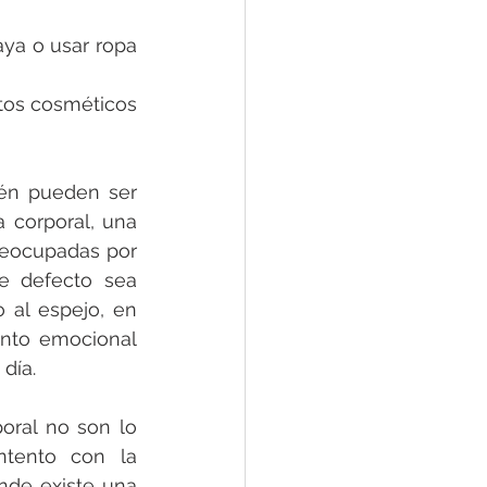
aya o usar ropa 
tos cosméticos 
én pueden ser 
 corporal, una 
eocupadas por 
e defecto sea 
al espejo, en 
nto emocional 
día.
oral no son lo 
ntento con la 
nde existe una 