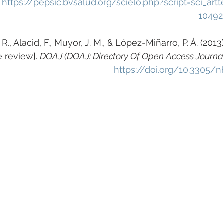
 
https://pepsic.bvsalud.org/scielo.php?script=sci_art
1049
., Alacid, F., Muyor, J. M., & López-Miñarro, P. Á. (201
e review]. 
DOAJ (DOAJ: Directory Of Open Access Journa
https://doi.org/10.3305/nh