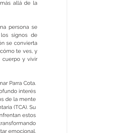
ás allá de la 
na persona se 
los signos de 
n se convierta 
cómo te ves, y 
cuerpo y vivir 
mar Parra Cota. 
ofundo interés 
os de la mente 
aria (TCA). Su 
nfrentan estos 
 transformando 
tar emocional. 