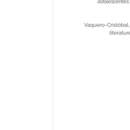
adolescentes
.
Vaquero-Cristóbal, R
literatur