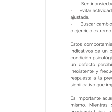
-       Sentir ansied
-     Evitar activid
ajustada.
-      Buscar cambi
o ejercicio extremo.
Estos comportamien
indicativos de un 
condición psicológ
un defecto percib
inexistente y frec
respuesta a la pre
significativo que i
Es importante aclar
mismo. Mientras q
apariencia física, 