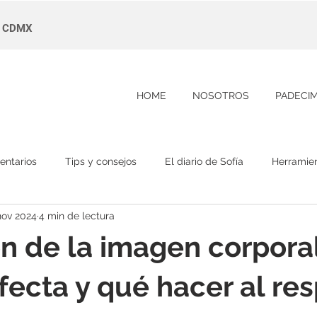
s, CDMX
HOME
NOSOTROS
PADECI
entarios
Tips y consejos
El diario de Sofía
Herramie
nov 2024
4 min de lectura
ón de la imagen corporal
ecta y qué hacer al re