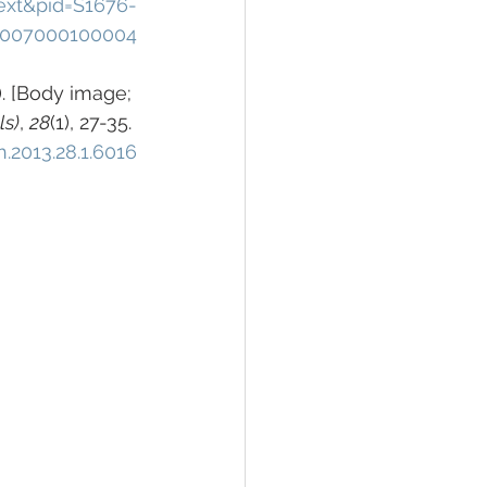
text&pid=S1676-
2007000100004
3). [Body image; 
ls)
, 
28
(1), 27-35. 
.2013.28.1.6016