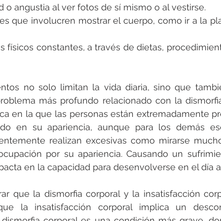
ad o angustia al ver fotos de sí mismo o al vestirse.
ades que involucren mostrar el cuerpo, como ir a la pl
os físicos constantes, a través de dietas, procedimien
tos no solo limitan la vida diaria, sino que tambi
problema más profundo relacionado con la dismorfia
ica en la que las personas están extremadamente pr
ido en su apariencia, aunque para los demás es
uentemente realizan excesivas como mirarse mucho 
ocupación por su apariencia. Causando un sufrimie
mpacta en la capacidad para desenvolverse en el día a 
ar que la dismorfia corporal y la insatisfacción corp
ue la insatisfacción corporal implica un desco
la dismorfia corporal es una condición más grave, do