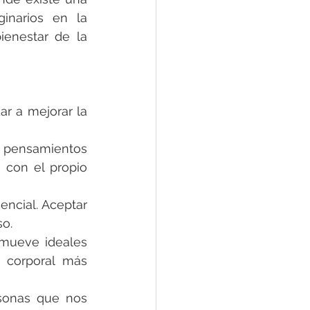
narios en la 
enestar de la 
r a mejorar la 
pensamientos 
 con el propio 
cial. Aceptar 
so.
omueve ideales 
 corporal más 
sonas que nos 