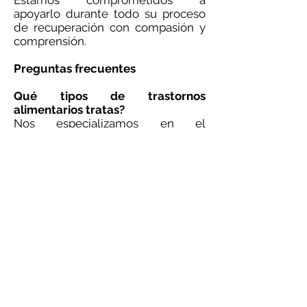
Estamos comprometidos a
apoyarlo durante todo su proceso
de recuperación con compasión y
comprensión.
Preguntas frecuentes
Qué tipos de trastornos
alimentarios tratas?
Nos especializamos en el
tratamiento de una variedad de
trastornos alimentarios que
incluyen anorexia, bulimia,
trastorno por atracón y más.
Ofrecen programas para
pacientes ambulatorios?
Sí, nuestros programas están
diseñados para brindar tratamiento
ambulatorio de calidad que lo
apoye en cada paso de su
recuperación.