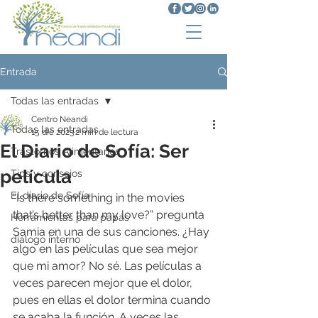
Entrada
Todas las entradas
Centro Neandi
Todas las entradas
15 dic 2023
2 min de lectura
El Diario de Sofía: Ser
Trastornos Alimentarios
película
Tips y consejos
El diario de Sofía
“Is there something in the movies 
that’s better than my love?” pregunta 
Herramientas para papás
Samia en una de sus canciones. ¿Hay 
diálogo interno
algo en las películas que sea mejor 
que mi amor? No sé. Las películas a 
veces parecen mejor que el dolor, 
pues en ellas el dolor termina cuando 
se acaba la función. A veces las 